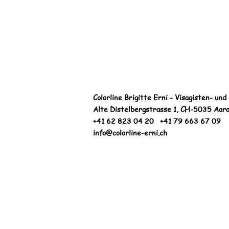
Colorline Brigitte Erni - Visagisten- un
Alte Distelbergstrasse 1, CH-5035 Aar
+41 62 823 04 20 +41 79 663 67 09
info@colorline-erni.ch