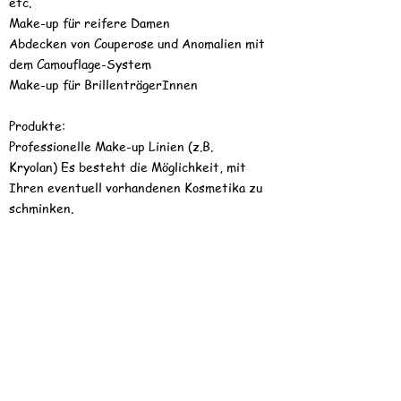
etc.
Make-up für reifere Damen
Abdecken von Couperose und Anomalien mit
dem Camouflage-System
Make-up für BrillenträgerInnen
Produkte:
Professionelle Make-up Linien (z.B.
Kryolan)
Es besteht die Möglichkeit, mit
Ihren eventuell vorhandenen Kosmetika zu
schminken.
Auf Wunsch können Fotos der Arbeiten
bezogen werden.
Achtung: Auf Wunsch kann der Kurs in Ihrem
Institut durchgeführt werden.
Teilnehmerzahl mindestens 4 Personen.