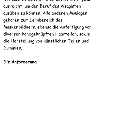
ausreicht, um den Beruf des Visagisten
ausüben zu können. Alle anderen Moulagen
gehören zum Lernbereich des
Maskenbildners, ebenso die Anfertigung von
diversen handgeknüpften Haarteilen, sowie
die Herstellung von künstlichen Teilen und
Dummies.
Die Anforderung
Sicherlich gehören ein Gefühl für Formen und
Farben sowie Menschenkenntnis und
Einfühlungsvermögen für diesen Beruf dazu.
Gute Englischkenntnisse, sowie der
Autofahrausweis sind von Vorteil.
Ein Erfolg auf längere Zeit ist nur denen, die
höchsten Anforderungen (berufliche und
menschliche) gewachsen sind, gewiss.
COLORLINE bietet Ihnen eine solide
Ausbildung als Visagist und Maskenbildner in