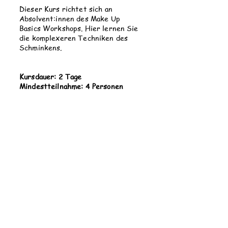
Dieser Kurs richtet sich an
Absolvent:innen des Make Up
Basics Workshops. Hier lernen Sie
die komplexeren Techniken des
Schminkens.
Kursdauer: 2 Tage
Mindestteilnahme: 4 Personen
Inhalte:
Zellenschattierung/Comic-Stil
Bodypainting für Cosplay
Schattiertechniken für Crossplay
Preis: 790.- CHF
Colorline Brigitte Erni - Visagisten- und
Maskenbildnerschule
Alte Distelbergstrasse 1, CH-5035 Aarau /